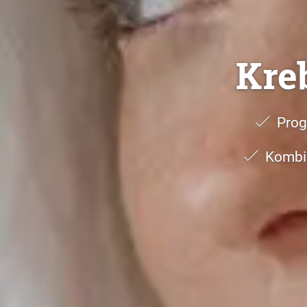
Kre
Prog
Kombin