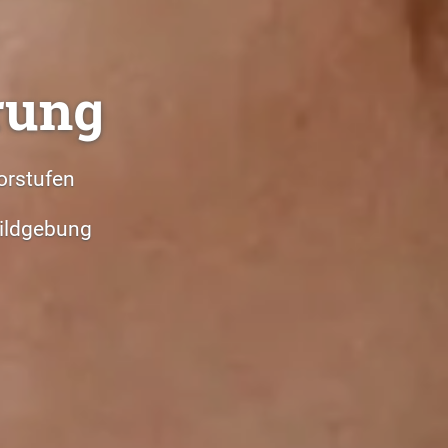
rung
orstufen
Bildgebung